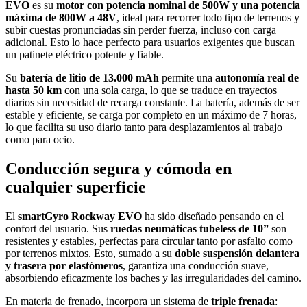
EVO
es su
motor con potencia nominal de 500W y una potencia
máxima de 800W a 48V
, ideal para recorrer todo tipo de terrenos y
subir cuestas pronunciadas sin perder fuerza, incluso con carga
adicional. Esto lo hace perfecto para usuarios exigentes que buscan
un patinete eléctrico potente y fiable.
Su
batería de litio de 13.000 mAh
permite una
autonomía real de
hasta 50 km
con una sola carga, lo que se traduce en trayectos
diarios sin necesidad de recarga constante. La batería, además de ser
estable y eficiente, se carga por completo en un máximo de 7 horas,
lo que facilita su uso diario tanto para desplazamientos al trabajo
como para ocio.
Conducción segura y cómoda en
cualquier superficie
El
smartGyro Rockway EVO
ha sido diseñado pensando en el
confort del usuario. Sus
ruedas neumáticas tubeless de 10”
son
resistentes y estables, perfectas para circular tanto por asfalto como
por terrenos mixtos. Esto, sumado a su
doble suspensión delantera
y trasera por elastómeros
, garantiza una conducción suave,
absorbiendo eficazmente los baches y las irregularidades del camino.
En materia de frenado, incorpora un sistema de
triple frenada
: