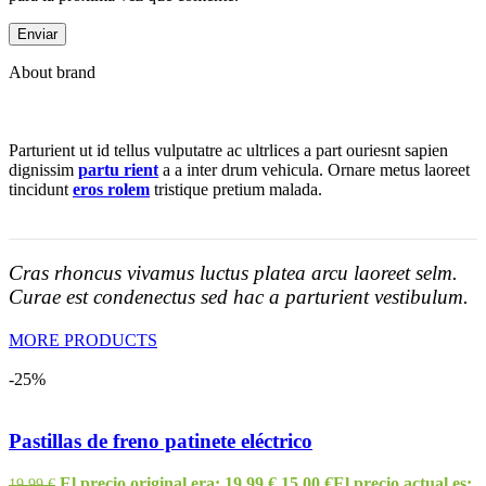
About brand
Parturient ut id tellus vulputatre ac ultrlices a part ouriesnt sapien
dignissim
partu rient
a a inter drum vehicula. Ornare metus laoreet
tincidunt
eros rolem
tristique pretium malada.
Cras rhoncus vivamus luctus platea arcu laoreet selm.
Curae est condenectus sed hac a parturient vestibulum.
MORE PRODUCTS
-25%
Pastillas de freno patinete eléctrico
El precio original era: 19,99 €.
15,00
€
El precio actual es:
19,99
€