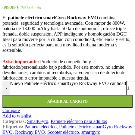
699,99
€
IVA Incluido
El
patinete eléctrico smartGyro Rockway EVO
combina
potencia, seguridad y tecnología avanzada. Con motor de 800W,
batería de 13.000 mAh y hasta 50 km de autonomía, ofrece triple
frenada, doble suspensión, APP inteligente y homologación DGT.
Ideal para moverte por la ciudad con comodidad, eficiencia y estilo,
es la solución perfecta para una movilidad urbana moderna y
sostenible.
Aviso importante:
Producto de competición y
fabricado/personalizado bajo pedido. Por este motivo, no admite
devoluciones, cambios ni reembolso, salvo en caso de defecto de
fabricación o error imputable a nuestra tienda.
Nuevo Patinete eléctrico smartGyro Rockway EVO cantidad
-
AÑADIR AL CARRITO
Compare
Add to wishlist
Categorías:
SmartGyro
,
Patinete eléctrico para adultos
Etiquetas:
Patinete eléctrico
,
Patinete eléctrico smartGyro Rockway
EVO
,
Rockway EVO
,
Scooter eléctrico
,
smartgyro