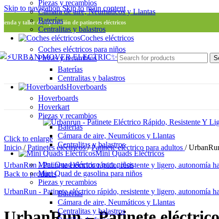
Piezas y recambios
Skip to navigation
Skip to main content
Cámara de aire, Neumáticos y Llantas
Baterías
Tienda y taller de reparación de patinetes eléctricos
Centralitas y balastros
Coches eléctricos
Coches eléctricos para niños
Piezas y recambios
S
Baterías
Centralitas y balastros
Hoverboards
Hoverboards
Hoverkart
Piezas y recambios
Baterías
Cámara de aire, Neumáticos y Llantas
Click to enlarge
Centralitas y balastros
Inicio
/
Patinetes eléctricos
/
Patinete eléctrico para adultos
/
UrbanRun 
Mini Quads Eléctricos
Mini Quad eléctrico para niños
UrbanRun - Patinete eléctrico rápido, resistente y ligero, autonomía h
Mini Quad de gasolina para niños
Back to products
Piezas y recambios
UrbanRun - Patinete eléctrico rápido, resistente y ligero, autonomía h
Baterías
Cámara de aire, Neumáticos y Llantas
Centralitas y balastros
UrbanRun – Patinete eléctrico 