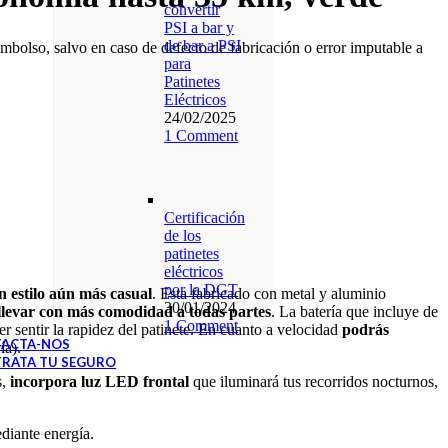
convertir
PSI a bar y
de bar a PSI
bolso, salvo en caso de defecto de fabricación o error imputable a
para
Patinetes
Eléctricos
24/02/2025
1 Comment
Certificación
de los
patinetes
eléctricos
por la DGT
 estilo aún más casual
. Esta fabricado con metal y aluminio
30/01/2024
llevar con más comodidad a todas partes
. La batería que incluye de
1 Comment
r sentir la rapidez del patinete. En cuanto a velocidad
podrás
ACTA-NOS
ía).
RATA TU SEGURO
s,
incorpora luz LED frontal
que iluminará tus recorridos nocturnos,
diante energía.