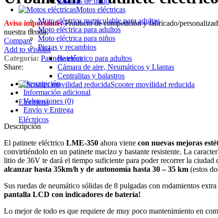
Pastillas de freno
Motos eléctricas
Moto eléctrica matriculable para adultos
Aviso importante:
Producto de competición y fabricado/personalizado
Moto eléctrica para adultos
nuestra tienda.
Moto eléctrica para niños
Compare
Piezas y recambios
Add to wishlist
Baterías
Categoría:
Patinete eléctrico para adultos
Cámara de aire, Neumáticos y Llantas
Share:
Centralitas y balastros
Descripción
Scooter movilidad reducida
Información adicional
Valoraciones (0)
Eléctricos
Envío y Entrega
Eléctricos
Descripción
El patinete eléctrico
LME-350
ahora viene
con nuevas mejoras estét
convirtiéndolo en un patinete macizo y bastante resistente. La caract
litio de 36V te dará el tiempo suficiente para poder recorrer la ciudad
alcanzar hasta 35km/h y de autonomía hasta 30 – 35 km
(estos dos
Sus ruedas de neumático sólidas de 8 pulgadas con rodamientos extra
pantalla LCD con indicadores de batería!
Lo mejor de todo es que requiere de muy poco mantenimiento en comp