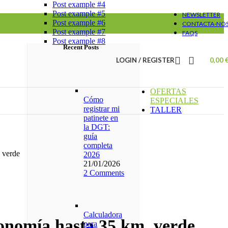
Post example #4
Post example #5
NEWSLETTER
Post example #6
CONTACTA-NO
Post example #7
FAQS
Post example #8
Recent Posts
LOGIN / REGISTER
0,00
OFERTAS
Cómo
ESPECIALES
registrar mi
TALLER
patinete en
la DGT:
guía
completa
, verde
2026
21/01/2026
2 Comments
Calculadora
utonomía hasta 35 km, verde
para