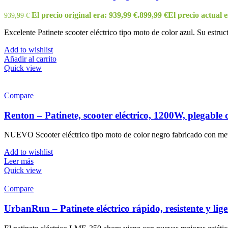
El precio original era: 939,99 €.
899,99
€
El precio actual e
939,99
€
Excelente Patinete scooter eléctrico tipo moto de color azul. Su estruct
Add to wishlist
Añadir al carrito
Quick view
Compare
Renton – Patinete, scooter eléctrico, 1200W, plegable c
NUEVO Scooter eléctrico tipo moto de color negro fabricado con met
Add to wishlist
Leer más
Quick view
Compare
UrbanRun – Patinete eléctrico rápido, resistente y li