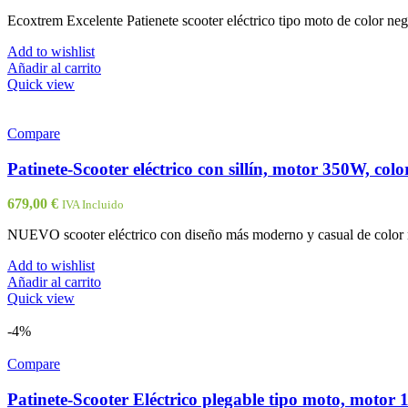
Ecoxtrem Excelente Patienete scooter eléctrico tipo moto de color negr
Add to wishlist
Añadir al carrito
Quick view
Compare
Patinete-Scooter eléctrico con sillín, motor 350W, col
679,00
€
IVA Incluido
NUEVO scooter eléctrico con diseño más moderno y casual de color na
Add to wishlist
Añadir al carrito
Quick view
-4%
Compare
Patinete-Scooter Eléctrico plegable tipo moto, motor