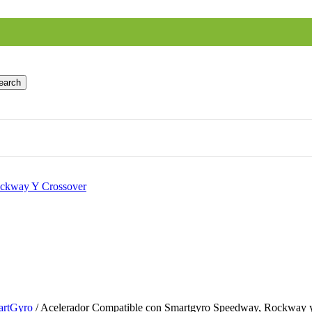
earch
artGyro
/
Acelerador Compatible con Smartgyro Speedway, Rockway 