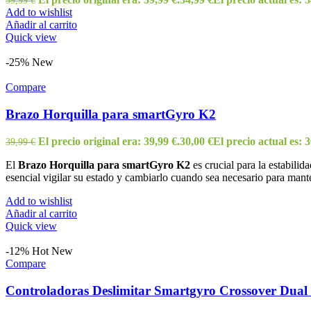
39,99
€
Add to wishlist
Añadir al carrito
Quick view
-25%
New
Compare
Brazo Horquilla para smartGyro K2
El precio original era: 39,99 €.
30,00
€
El precio actual es: 3
39,99
€
El
Brazo Horquilla para smartGyro K2
es crucial para la estabil
esencial vigilar su estado y cambiarlo cuando sea necesario para mant
Add to wishlist
Añadir al carrito
Quick view
-12%
Hot
New
Compare
Controladoras Deslimitar Smartgyro Crossover Dua