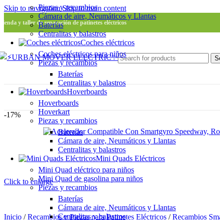
Piezas y recambios
Skip to navigation
Skip to main content
Cámara de aire, Neumáticos y Llantas
Tienda y taller de reparación de patinetes eléctricos
Baterías
Centralitas y balastros
Coches eléctricos
Coches eléctricos para niños
S
Piezas y recambios
Baterías
Centralitas y balastros
Hoverboards
Hoverboards
Hoverkart
-17%
Piezas y recambios
Baterías
Cámara de aire, Neumáticos y Llantas
Centralitas y balastros
Mini Quads Eléctricos
Mini Quad eléctrico para niños
Mini Quad de gasolina para niños
Click to enlarge
Piezas y recambios
Baterías
Cámara de aire, Neumáticos y Llantas
Centralitas y balastros
Inicio
/
Recambios y Piezas para Patinetes Eléctricos
/
Recambios Sm