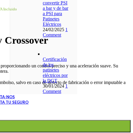
convertir PSI
a bar y de bar
VA Incluido
a PSI para
Patinetes
Eléctricos
24/02/2025
1
Comment
y Crossover
Certificación
de los
, proporcionando un control preciso y una aceleración suave. Su
patinetes
tera.
eléctricos por
la DGT
bolso, salvo en caso de defecto de fabricación o error imputable a
30/01/2024
1
Comment
TA-NOS
TA TU SEGURO