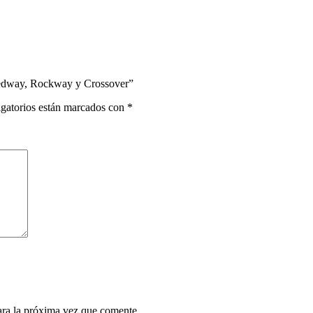
eedway, Rockway y Crossover”
gatorios están marcados con
*
ara la próxima vez que comente.