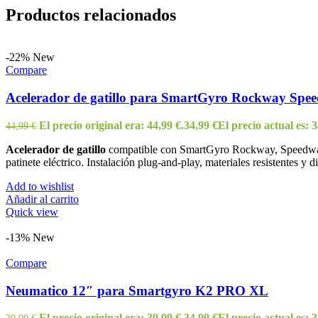
Productos relacionados
-22%
New
Compare
Acelerador de gatillo para SmartGyro Rockway Spe
El precio original era: 44,99 €.
34,99
€
El precio actual es: 3
44,99
€
Acelerador de gatillo
compatible con SmartGyro Rockway, Speedway Du
patinete eléctrico. Instalación plug-and-play, materiales resistentes y
Add to wishlist
Añadir al carrito
Quick view
-13%
New
Compare
Neumatico 12″ para Smartgyro K2 PRO XL
El precio original era: 39,99 €.
34,99
€
El precio actual es: 3