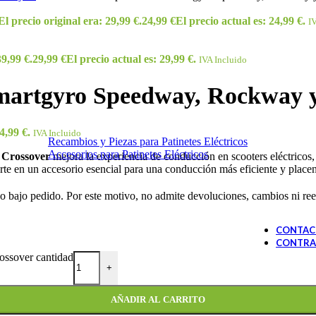
El precio original era: 29,99 €.
24,99
€
El precio actual es: 24,99 €.
I
39,99 €.
29,99
€
El precio actual es: 29,99 €.
IVA Incluido
martgyro Speedway, Rockway 
4,99 €.
IVA Incluido
Recambios y Piezas para Patinetes Eléctricos
Accesorios para Patinetes Eléctricos
 Crossover
mejora la experiencia de conducción en scooters eléctricos
rte en un accesorio esencial para una conducción más eficiente y placen
 bajo pedido. Por este motivo, no admite devoluciones, cambios ni reem
CONTAC
CONTRA
ssover cantidad
+
AÑADIR AL CARRITO