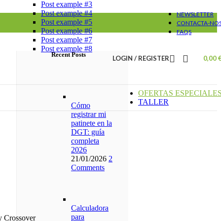
Post example #3
Post example #4
NEWSLETTER
Post example #5
CONTACTA-NO
Post example #6
FAQS
Post example #7
Post example #8
Recent Posts
LOGIN / REGISTER
0,00
OFERTAS ESPECIALE
TALLER
Cómo
registrar mi
patinete en la
DGT: guía
completa
2026
21/01/2026
2
Comments
Calculadora
para
y Crossover