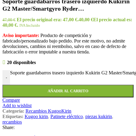
Soporte guardabarros trasero izquierdo Kukirin
G2 Master/Smartgyro Ryder…
El precio original era: 47,00 €.
40,00
€
El precio actual es:
47,00
€
40,00 €.
IVA Incluido
Aviso importante:
Producto de competición y
fabricado/personalizado bajo pedido. Por este motivo, no admite
devoluciones, cambios ni reembolso, salvo en caso de defecto de
fabricación o error imputable a nuestra tienda.
20 disponibles
Soporte guardabarros trasero izquierdo Kukirin G2 Master/Smartg
-
AÑADIR AL CARRITO
Compare
Add to wishlist
Categoría:
Recambios KugooKirin
Etiquetas:
Kugoo kirin
,
Patinete eléctrico
,
piezas kukirin
,
recambios
Share: