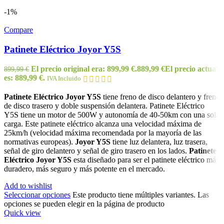
-1%
Compare
Patinete Eléctrico Joyor Y5S
El precio original era: 899,99 €.
889,99
€
El precio actual
899,99
€
es: 889,99 €.
IVA Incluido
Patinete Eléctrico Joyor Y5S
tiene freno de disco delantero y freno
de disco trasero y doble suspensión delantera. Patinete Eléctrico
Y5S tiene un motor de 500W y autonomía de 40-50km con una sola
carga. Este patinete eléctrico alcanza una velocidad máxima de
25km/h (velocidad máxima recomendada por la mayoría de las
normativas europeas).
Joyor Y5S
tiene luz delantera, luz trasera,
señal de giro delantero y señal de giro trasero en los lados.
Patinete
Eléctrico Joyor Y5S
esta diseñado para ser el patinete eléctrico más
duradero, más seguro y más potente en el mercado.
Add to wishlist
Seleccionar opciones
Este producto tiene múltiples variantes. Las
opciones se pueden elegir en la página de producto
Quick view