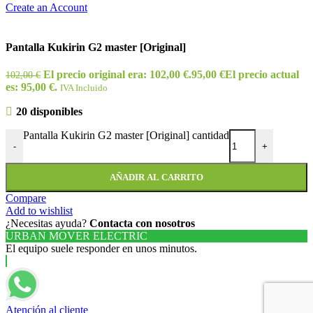
Create an Account
Pantalla Kukirin G2 master [Original]
El precio original era: 102,00 €.
95,00
€
El precio actual
102,00
€
es: 95,00 €.
IVA Incluido
20 disponibles
Pantalla Kukirin G2 master [Original] cantidad
-
+
AÑADIR AL CARRITO
Compare
Add to wishlist
¿Necesitas ayuda?
Contacta con nosotros
URBAN MOVER ELECTRIC
El equipo suele responder en unos minutos.
Atención al cliente