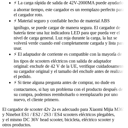
⚡ La carga rápida de salida de 42V-2000MA puede ayudarlo
a ahorrar tiempo, este cargador es un reemplazo perfecto para
el cargador roto.
⚡ Material seguro y confiable hecho de material ABS
ignífugo, se puede cargar de manera segura. El cargador de
batería tiene una luz indicadora LED para que pueda ver el
nivel de carga general. Luz roja durante la carga, la luz se
volverá verde cuando esté completamente cargada y lista para
usar.
⚡ El adaptador de corriente es compatible con la mayoría de
los tipos de scooters eléctricos con salida de adaptador
original: enchufe de 42 V de la UE, verifique cuidadosamente
su cargador original y el tamaño del enchufe antes de realizar
el pedido.
⚡ Si tiene alguna pregunta antes de comprar, no dude en
contactarnos, si hay un problema con el producto después de
su compra, podemos reembolsarlo o reemplazarlo por uno
nuevo, el cliente primero.
El cargador de scooter 42v 2a es adecuado para Xiaomi Mijia M365
y Ninebot ES1 / ES2 / 2S3 / ES4 scooters eléctricos plegables,
y el mismo DC 36V head scooter, bicicleta, eléctrico scooter y
otros productos.