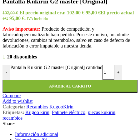
Pantalla Kukirin G2 master [Original]
El precio original era: 102,00 €.
95,00
€
El precio actual
102,00
€
es: 95,00 €.
IVA Incluido
Aviso importante:
Producto de competición y
fabricado/personalizado bajo pedido. Por este motivo, no admite
devoluciones, cambios ni reembolso, salvo en caso de defecto de
fabricación o error imputable a nuestra tienda.
20 disponibles
Pantalla Kukirin G2 master [Original] cantidad
-
+
AÑADIR AL CARRITO
Compare
Add to wishlist
Categoría:
Recambios KugooKirin
Etiquetas:
Kugoo kirin
,
Patinete eléctrico
,
piezas kukirin
,
recambios
Share:
Información adicional
Valoraciones (0)