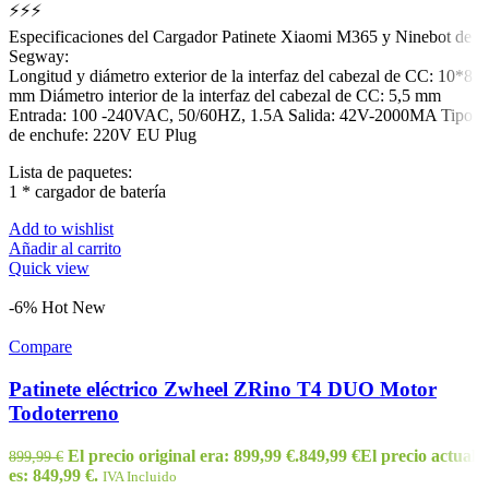
⚡⚡⚡
Especificaciones del Cargador Patinete Xiaomi M365 y Ninebot de
Segway:
Longitud y diámetro exterior de la interfaz del cabezal de CC: 10*8
mm Diámetro interior de la interfaz del cabezal de CC: 5,5 mm
Entrada: 100 -240VAC, 50/60HZ, 1.5A Salida: 42V-2000MA Tipo
de enchufe: 220V EU Plug
Lista de paquetes:
1 * cargador de batería
Add to wishlist
Añadir al carrito
Quick view
-6%
Hot
New
Compare
Patinete eléctrico Zwheel ZRino T4 DUO Motor
Todoterreno
El precio original era: 899,99 €.
849,99
€
El precio actual
899,99
€
es: 849,99 €.
IVA Incluido