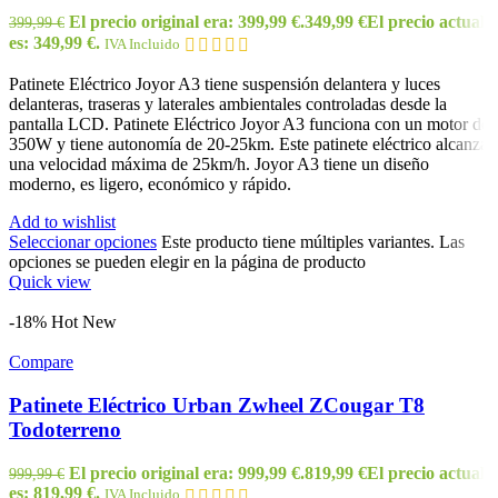
El precio original era: 399,99 €.
349,99
€
El precio actual
399,99
€
es: 349,99 €.
IVA Incluido
Patinete Eléctrico Joyor A3 tiene suspensión delantera y luces
delanteras, traseras y laterales ambientales controladas desde la
pantalla LCD. Patinete Eléctrico Joyor A3 funciona con un motor de
350W y tiene autonomía de 20-25km. Este patinete eléctrico alcanza
una velocidad máxima de 25km/h. Joyor A3 tiene un diseño
moderno, es ligero, económico y rápido.
Add to wishlist
Seleccionar opciones
Este producto tiene múltiples variantes. Las
opciones se pueden elegir en la página de producto
Quick view
-18%
Hot
New
Compare
Patinete Eléctrico Urban Zwheel ZCougar T8
Todoterreno
El precio original era: 999,99 €.
819,99
€
El precio actual
999,99
€
es: 819,99 €.
IVA Incluido