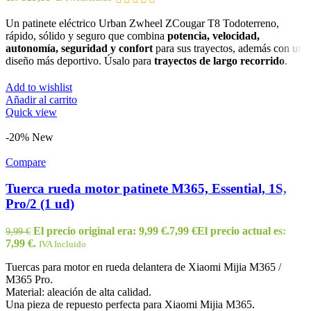
Un patinete eléctrico Urban Zwheel ZCougar T8 Todoterreno,
rápido, sólido y seguro que combina
potencia,
velocidad,
autonomía, seguridad y
confort
para sus trayectos, además con un
diseño más deportivo. Úsalo para
trayectos de largo recorrido
.
Add to wishlist
Añadir al carrito
Quick view
-20%
New
Compare
Tuerca rueda motor patinete M365, Essential, 1S,
Pro/2 (1 ud)
El precio original era: 9,99 €.
7,99
€
El precio actual es:
9,99
€
7,99 €.
IVA Incluido
Tuercas para motor en rueda delantera de Xiaomi Mijia M365 /
M365 Pro.
Material: aleación de alta calidad.
Una pieza de repuesto perfecta para Xiaomi Mijia M365.