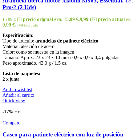
Arandela tuerca motor Xiaomi M365, Essential, 1S,
Pro/2 (2 Uds)
El precio original era: 15,99 €.
9,99
€
El precio actual es:
15,99
€
9,99 €.
IVA Incluido
Especificación:
Tipo de artículo:
arandelas de patinete eléctrico
Material: aleación de acero
Color: como se muestra en la imagen
Tamaño: Aprox. 23 x 23 x 10 mm / 0,9 x 0,9 x 0,4 pulgadas
Peso aproximado. 43,0 g / 1,5 oz
Lista de paquetes:
2 x junta
Add to wishlist
Añadir al carrito
Quick view
-17%
Hot
Compare
Casco para patinete eléctrico con luz de posición