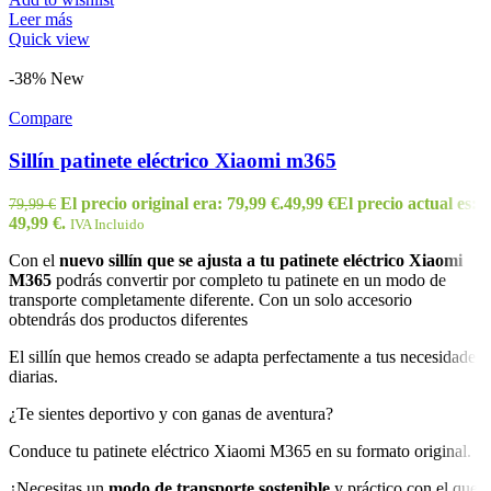
Leer más
Quick view
-38%
New
Compare
Sillín patinete eléctrico Xiaomi m365
El precio original era: 79,99 €.
49,99
€
El precio actual es:
79,99
€
49,99 €.
IVA Incluido
Con el
nuevo sillín que se ajusta a tu patinete eléctrico Xiaomi
M365
podrás convertir por completo tu patinete en un modo de
transporte completamente diferente. Con un solo accesorio
obtendrás dos productos diferentes
El sillín que hemos creado se adapta perfectamente a tus necesidades
diarias.
¿Te sientes deportivo y con ganas de aventura?
Conduce tu patinete eléctrico Xiaomi M365 en su formato original.
¿Necesitas un
modo de transporte sostenible
y práctico con el que