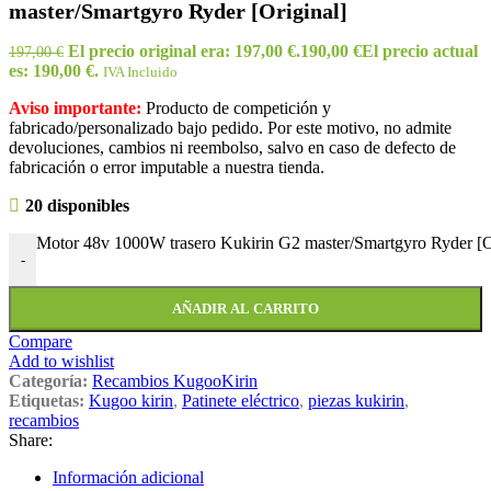
master/Smartgyro Ryder [Original]
El precio original era: 197,00 €.
190,00
€
El precio actual
197,00
€
es: 190,00 €.
IVA Incluido
Aviso importante:
Producto de competición y
fabricado/personalizado bajo pedido. Por este motivo, no admite
devoluciones, cambios ni reembolso, salvo en caso de defecto de
fabricación o error imputable a nuestra tienda.
20 disponibles
Motor 48v 1000W trasero Kukirin G2 master/Smartgyro Ryder [Or
-
AÑADIR AL CARRITO
Compare
Add to wishlist
Categoría:
Recambios KugooKirin
Etiquetas:
Kugoo kirin
,
Patinete eléctrico
,
piezas kukirin
,
recambios
Share:
Información adicional