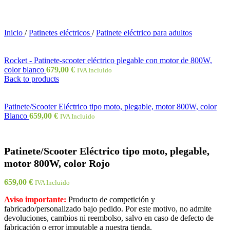
Inicio
/
Patinetes eléctricos
/
Patinete eléctrico para adultos
Rocket - Patinete-scooter eléctrico plegable con motor de 800W,
color blanco
679,00
€
IVA Incluido
Back to products
Patinete/Scooter Eléctrico tipo moto, plegable, motor 800W, color
Blanco
659,00
€
IVA Incluido
Patinete/Scooter Eléctrico tipo moto, plegable,
motor 800W, color Rojo
659,00
€
IVA Incluido
Aviso importante:
Producto de competición y
fabricado/personalizado bajo pedido. Por este motivo, no admite
devoluciones, cambios ni reembolso, salvo en caso de defecto de
fabricación o error imputable a nuestra tienda.