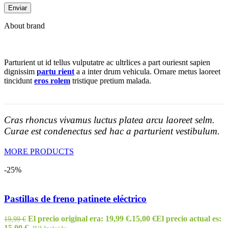
About brand
Parturient ut id tellus vulputatre ac ultrlices a part ouriesnt sapien
dignissim
partu rient
a a inter drum vehicula. Ornare metus laoreet
tincidunt
eros rolem
tristique pretium malada.
Cras rhoncus vivamus luctus platea arcu laoreet selm.
Curae est condenectus sed hac a parturient vestibulum.
MORE PRODUCTS
-25%
Pastillas de freno patinete eléctrico
El precio original era: 19,99 €.
15,00
€
El precio actual es:
19,99
€
15,00 €.