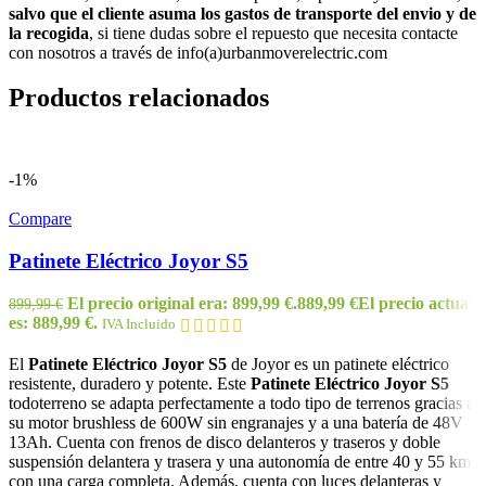
salvo que el cliente asuma los gastos de transporte del envio y de
la recogida
, si tiene dudas sobre el repuesto que necesita contacte
con nosotros a través de info(a)urbanmoverelectric.com
Productos relacionados
-1%
Compare
Patinete Eléctrico Joyor S5
El precio original era: 899,99 €.
889,99
€
El precio actual
899,99
€
es: 889,99 €.
IVA Incluido
El
Patinete Eléctrico Joyor S5
de Joyor es un patinete eléctrico
resistente, duradero y potente. Este
Patinete Eléctrico Joyor S5
todoterreno se adapta perfectamente a todo tipo de terrenos gracias a
su motor brushless de 600W sin engranajes y a una batería de 48V
13Ah. Cuenta con frenos de disco delanteros y traseros y doble
suspensión delantera y trasera y una autonomía de entre 40 y 55 km
con una carga completa. Además, cuenta con luces delanteras y