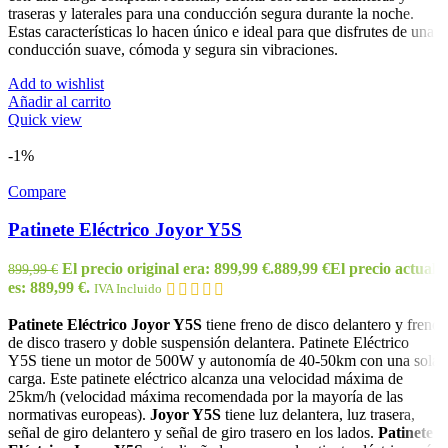
traseras y laterales para una conducción segura durante la noche.
Estas características lo hacen único e ideal para que disfrutes de una
conducción suave, cómoda y segura sin vibraciones.
Add to wishlist
Añadir al carrito
Quick view
-1%
Compare
Patinete Eléctrico Joyor Y5S
El precio original era: 899,99 €.
889,99
€
El precio actual
899,99
€
es: 889,99 €.
IVA Incluido
Patinete Eléctrico Joyor Y5S
tiene freno de disco delantero y freno
de disco trasero y doble suspensión delantera. Patinete Eléctrico
Y5S tiene un motor de 500W y autonomía de 40-50km con una sola
carga. Este patinete eléctrico alcanza una velocidad máxima de
25km/h (velocidad máxima recomendada por la mayoría de las
normativas europeas).
Joyor Y5S
tiene luz delantera, luz trasera,
señal de giro delantero y señal de giro trasero en los lados.
Patinete