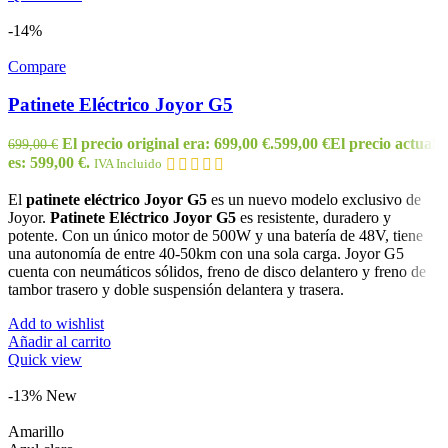
-14%
Compare
Patinete Eléctrico Joyor G5
El precio original era: 699,00 €.
599,00
€
El precio actual
699,00
€
es: 599,00 €.
IVA Incluido
El
patinete eléctrico Joyor G5
es un nuevo modelo exclusivo de
Joyor.
Patinete Eléctrico Joyor G5
es resistente, duradero y
potente. Con un único motor de 500W y una batería de 48V, tiene
una autonomía de entre 40-50km con una sola carga. Joyor G5
cuenta con neumáticos sólidos, freno de disco delantero y freno de
tambor trasero y doble suspensión delantera y trasera.
Add to wishlist
Añadir al carrito
Quick view
-13%
New
Amarillo