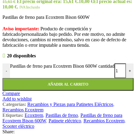
El precio original era: 15,61 €.
10,00
€
El precio actual es:
15,61
€
10,00 €.
IVA Incluido
Pastillas de freno para Ecoxtrem Bison 600W
Aviso importante:
Producto de competición y
fabricado/personalizado bajo pedido. Por este motivo, no admite
devoluciones, cambios ni reembolso, salvo en caso de defecto de
fabricación o error imputable a nuestra tienda.
20 disponibles
Pastillas de freno para Ecoxtrem Bison 600W cantidad
-
+
AÑADIR AL CARRITO
Compare
Add to wishlist
Categorías:
Recambios y Piezas para Patinetes Eléctricos
,
Recambios Ecoxtrem
Etiquetas:
Ecoxtrem
,
Pastillas de freno
,
Pastillas de freno para
Ecoxtrem Bison 600W
,
Patinete eléctrico
,
Recambios Ecoxtrem
,
Scooter eléctrico
Share: