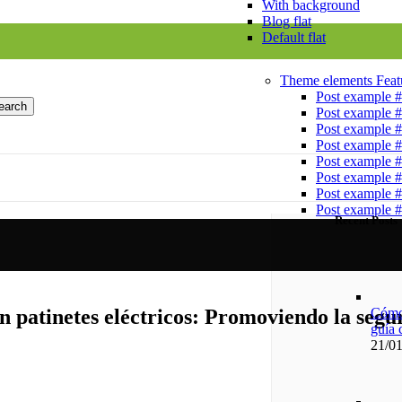
With background
Blog flat
Default flat
Theme elements
Feat
Post example 
earch
Post example 
Post example 
Post example 
Post example 
Post example 
Post example 
Post example 
Recent Posts
Cómo 
en patinetes eléctricos: Promoviendo la segu
guía 
21/0