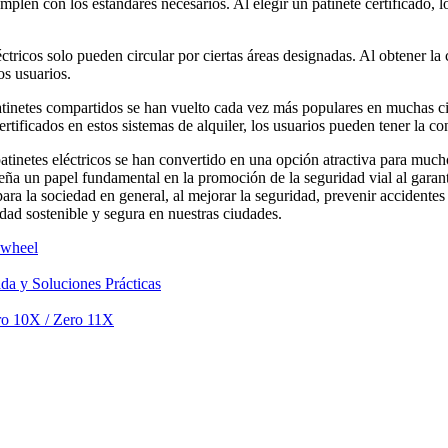
umplen con los estándares necesarios. Al elegir un patinete certificado
éctricos solo pueden circular por ciertas áreas designadas. Al obtener la
os usuarios.
 patinetes compartidos se han vuelto cada vez más populares en muchas c
certificados en estos sistemas de alquiler, los usuarios pueden tener la 
tinetes eléctricos se han convertido en una opción atractiva para much
eña un papel fundamental en la promoción de la seguridad vial al garant
para la sociedad en general, al mejorar la seguridad, prevenir accidentes
dad sostenible y segura en nuestras ciudades.
zwheel
da y Soluciones Prácticas
ero 10X / Zero 11X