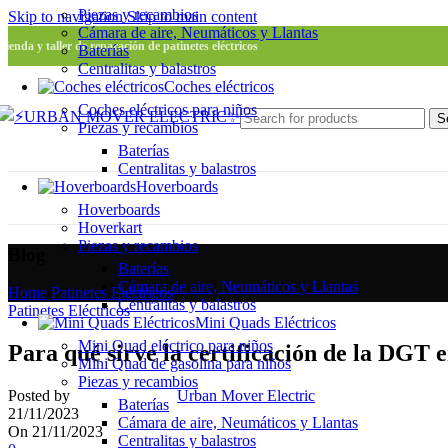
Piezas y recambios
Skip to navigation
Skip to main content
Cámara de aire, Neumáticos y Llantas
Tienda y taller de reparación de patinetes eléctricos
Baterías
Centralitas y balastros
Coches eléctricos
Coches eléctricos para niños
S
Piezas y recambios
Baterías
Centralitas y balastros
Hoverboards
Hoverboards
Hoverkart
Piezas y recambios
Blog
Baterías
Cámara de aire, Neumáticos y Llantas
Home
/
Patinetes Eléctricos
Centralitas y balastros
Patinetes Eléctricos
Mini Quads Eléctricos
Mini Quad eléctrico para niños
Para qué sirve la certificación de la DGT 
Mini Quad de gasolina para niños
Piezas y recambios
Posted by
Urban Mover Electric
Baterías
21/11/2023
Cámara de aire, Neumáticos y Llantas
On 21/11/2023
Centralitas y balastros