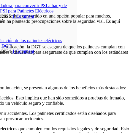
ladora para convertir PSI a bar y de
 PSI para Patinetes Eléctricos
tricos se han convertido en una opción popular para muchos,
2/2025
1 Comment
mbién ha planteado preocupaciones sobre la seguridad vial. Es aquí
ficación de los patinetes eléctricos
la DGT
ta certificación, la DGT se asegura de que los patinetes cumplan con
1/2024
1 Comment
 pruebas exhaustivas para asegurarse de que cumplen con los estándares
continuación, se presentan algunos de los beneficios más destacados:
blecidos. Esto implica que han sido sometidos a pruebas de frenado,
ando un vehículo seguro y confiable.
enir accidentes. Los patinetes certificados están diseñados para
ían provocar accidentes.
 eléctricos que cumplen con los requisitos legales y de seguridad. Esto