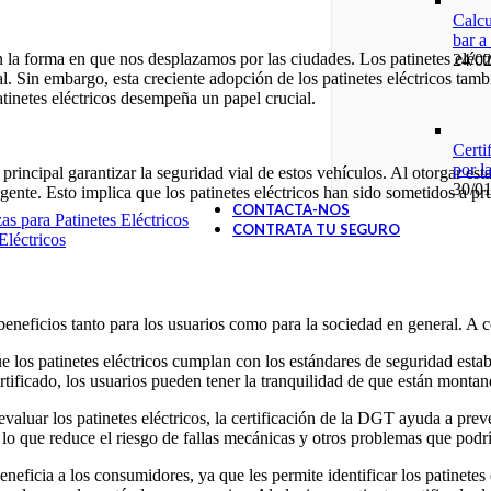
Calcu
bar a
n la forma en que nos desplazamos por las ciudades. Los patinetes eléc
24/0
nal. Sin embargo, esta creciente adopción de los patinetes eléctricos ta
tinetes eléctricos desempeña un papel crucial.
Certi
por 
 principal garantizar la seguridad vial de estos vehículos. Al otorgar es
30/0
 vigente. Esto implica que los patinetes eléctricos han sido sometidos a
CONTACTA-NOS
s para Patinetes Eléctricos
CONTRATA TU SEGURO
Eléctricos
 beneficios tanto para los usuarios como para la sociedad en general. A 
ue los patinetes eléctricos cumplan con los estándares de seguridad esta
 certificado, los usuarios pueden tener la tranquilidad de que están mont
 evaluar los patinetes eléctricos, la certificación de la DGT ayuda a prev
lo que reduce el riesgo de fallas mecánicas y otros problemas que podr
neficia a los consumidores, ya que les permite identificar los patinetes