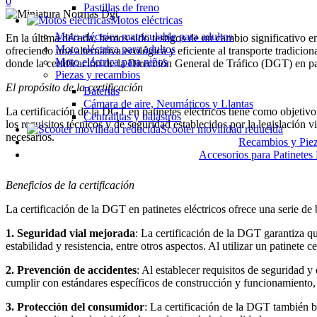
0
Pastillas de freno
Motos eléctricas
Moto eléctrica matriculable para adultos
En la última década, hemos sido testigos de un cambio significativo e
Moto eléctrica para adultos
ofreciendo una alternativa ecológica y eficiente al transporte tradicio
Moto eléctrica para niños
donde la certificación de la Dirección General de Tráfico (DGT) en pa
Piezas y recambios
El propósito de la certificación
Baterías
Cámara de aire, Neumáticos y Llantas
La certificación de la DGT en patinetes eléctricos tiene como objetivo
Centralitas y balastros
los requisitos técnicos y de seguridad establecidos por la legislación
Scooter movilidad reducida
necesarios.
Recambios y Pieza
Accesorios para Patinetes 
Beneficios de la certificación
La certificación de la DGT en patinetes eléctricos ofrece una serie de
1. Seguridad vial mejorada
: La certificación de la DGT garantiza q
estabilidad y resistencia, entre otros aspectos. Al utilizar un patinete
2. Prevención de accidentes
: Al establecer requisitos de seguridad y
cumplir con estándares específicos de construcción y funcionamiento, 
3. Protección del consumidor
: La certificación de la DGT también be