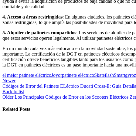
ayuda a evitar la adquisición de productos de baja calidad o que no c
confiable y de calidad.
4. Acceso a áreas restringidas
: En algunas ciudades, los patinetes el
zonas restringidas, lo que amplía las posibilidades de movilidad para l
5. Alquiler de patinetes compartidos
: Los servicios de alquiler de
que estos servicios operen legalmente. Al utilizar patinetes eléctricos 
En un mundo cada vez más enfocado en la movilidad sostenible, los pa
importante. La certificación de la DGT en patinetes eléctricos desemp
certificación ofrece beneficios tangibles tanto para los usuarios como 
la DGT en patinetes eléctricos es un paso importante hacia una movili
el mejor patinete eléctrico
Joyor
patinete eléctrico
Skateflash
Smartgyro
Newer
Códigos de Error del Patinete ELéctrico Ducati Cross-E: Guía Detalla
Back to list
Older
Los Principales Códigos de Error en los Scooters Eléctricos Z
Related Posts