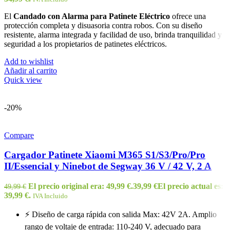
El
Candado con Alarma para Patinete Eléctrico
ofrece una
protección completa y disuasoria contra robos. Con su diseño
resistente, alarma integrada y facilidad de uso, brinda tranquilidad y
seguridad a los propietarios de patinetes eléctricos.
Add to wishlist
Añadir al carrito
Quick view
-20%
Compare
Cargador Patinete Xiaomi M365 S1/S3/Pro/Pro
II/Essencial y Ninebot de Segway 36 V / 42 V, 2 A
El precio original era: 49,99 €.
39,99
€
El precio actual es:
49,99
€
39,99 €.
IVA Incluido
⚡ Diseño de carga rápida con salida Max: 42V 2A. Amplio
rango de voltaje de entrada: 110-240 V, adecuado para