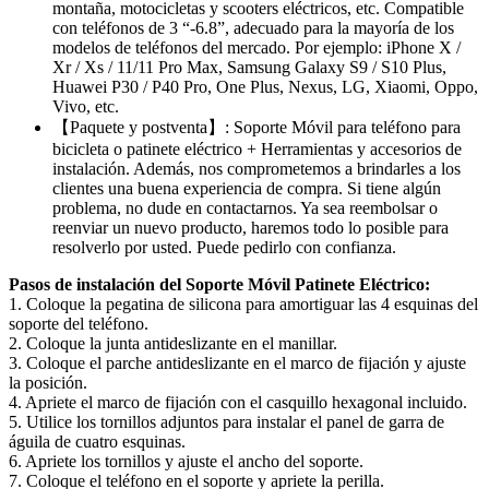
montaña, motocicletas y scooters eléctricos, etc. Compatible
con teléfonos de 3 “-6.8”, adecuado para la mayoría de los
modelos de teléfonos del mercado. Por ejemplo: iPhone X /
Xr / Xs / 11/11 Pro Max, Samsung Galaxy S9 / S10 Plus,
Huawei P30 / P40 Pro, One Plus, Nexus, LG, Xiaomi, Oppo,
Vivo, etc.
【Paquete y postventa】: Soporte Móvil para teléfono para
bicicleta o patinete eléctrico + Herramientas y accesorios de
instalación. Además, nos comprometemos a brindarles a los
clientes una buena experiencia de compra. Si tiene algún
problema, no dude en contactarnos. Ya sea reembolsar o
reenviar un nuevo producto, haremos todo lo posible para
resolverlo por usted. Puede pedirlo con confianza.
Pasos de instalación del Soporte Móvil Patinete Eléctrico:
1. Coloque la pegatina de silicona para amortiguar las 4 esquinas del
soporte del teléfono.
2. Coloque la junta antideslizante en el manillar.
3. Coloque el parche antideslizante en el marco de fijación y ajuste
la posición.
4. Apriete el marco de fijación con el casquillo hexagonal incluido.
5. Utilice los tornillos adjuntos para instalar el panel de garra de
águila de cuatro esquinas.
6. Apriete los tornillos y ajuste el ancho del soporte.
7. Coloque el teléfono en el soporte y apriete la perilla.