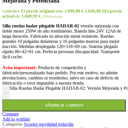
Mejorada y Potenciada
El precio original era: 1.099,00 €.
1.049,99
€
El precio
1.099,00
€
actual es: 1.049,99 €.
IVA Incluido
Silla ruedas hadar plegable HADAR-02
versión mejorada con
doble motor 250W de alto rendimiento. Batería litio 24V 12Ah de
larga duración. Fabricada en aleación metal resistente. Ruedas
grandes 10 pulgadas delanteras y 16 pulgadas traseras para mejor
tracción. Medidas desplegada 120×118×69 cm. Sistema plegado
rápido 86×42×81 cm. Perfecta personas discapacidad. Transporte
fácil coche.
Aviso importante:
Producto de competición y
fabricado/personalizado bajo pedido. Por este motivo, no admite
devoluciones, cambios ni reembolso, salvo en caso de defecto de
fabricación o error imputable a nuestra tienda.
Silla Ruedas Hadar Plegable HADAR-02: Versión Mejorada y Po
-
AÑADIR AL CARRITO
Compare
Add to wishlist
Categoría:
Scooter movilidad reducida