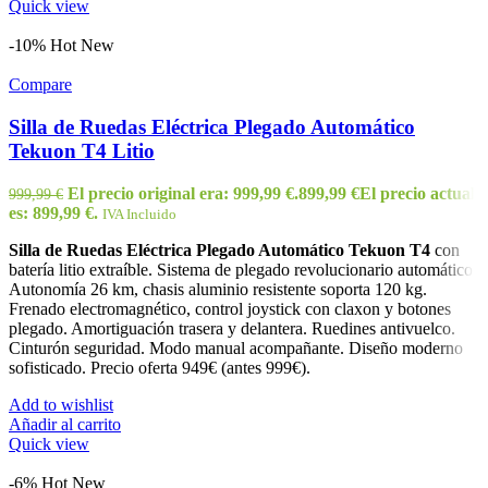
Quick view
-10%
Hot
New
Compare
Silla de Ruedas Eléctrica Plegado Automático
Tekuon T4 Litio
El precio original era: 999,99 €.
899,99
€
El precio actual
999,99
€
es: 899,99 €.
IVA Incluido
Silla de Ruedas Eléctrica Plegado Automático Tekuon T4
con
batería litio extraíble. Sistema de plegado revolucionario automático.
Autonomía 26 km, chasis aluminio resistente soporta 120 kg.
Frenado electromagnético, control joystick con claxon y botones
plegado. Amortiguación trasera y delantera. Ruedines antivuelco.
Cinturón seguridad. Modo manual acompañante. Diseño moderno
sofisticado. Precio oferta 949€ (antes 999€).
Add to wishlist
Añadir al carrito
Quick view
-6%
Hot
New