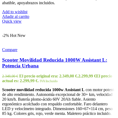
abatible, apoyabrazos incluidos.
Add to wishlist
Añadir al carrito
Quick view
-2%
Hot
New
Compare
Scooter Movilidad Reducida 1000W Assistant L:
Potencia Urbana
El precio original era: 2.349,00 €.
2.299,99
€
El precio
2.349,00
€
actual es: 2.299,99 €.
IVA Incluido
Scooter movilidad reducida 1000w Assistant L
con motor potente
de alto rendimiento. Autonomía excepcional de 30+ km, velocidad
20 km/h. Batería plomo-ácido 60V 20Ah fiable. Asiento
ergonómico acolchado con respaldo confortable. Faro delantero
LED y velocímetro integrado. Dimensiones 160×67×114 cm, peso
85 kg. Colores gris, rojo, verde menta. Maletero práctico incluido.