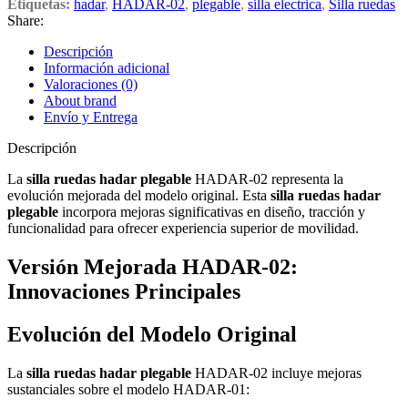
Etiquetas:
hadar
,
HADAR-02
,
plegable
,
silla electrica
,
Silla ruedas
Share:
Descripción
Información adicional
Valoraciones (0)
About brand
Envío y Entrega
Descripción
La
silla ruedas hadar plegable
HADAR-02 representa la
evolución mejorada del modelo original. Esta
silla ruedas hadar
plegable
incorpora mejoras significativas en diseño, tracción y
funcionalidad para ofrecer experiencia superior de movilidad.
Versión Mejorada HADAR-02:
Innovaciones Principales
Evolución del Modelo Original
La
silla ruedas hadar plegable
HADAR-02 incluye mejoras
sustanciales sobre el modelo HADAR-01: