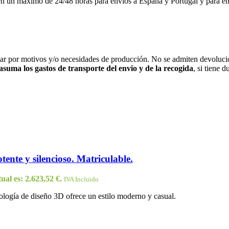
imo de 24/48 horas para envíos a España y Portugal y para envíos a
iar por motivos y/o necesidades de producción. No se admiten devolucio
 asuma los gastos de transporte del envio y de la recogida
, si tiene 
ente y silencioso. Matriculable.
ual es: 2.623,52 €.
IVA Incluido
logía de diseño 3D ofrece un estilo moderno y casual.