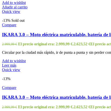
Add to wishlist
Añadir al carrito
Quick view
-13%
Sold out
Compare
IKARA 3.0 – Moto eléctrica matriculable, batería de l
El precio original era: 2.999,99 €.
2.623,52
€
El precio act
2.999,99
€
Circular por la ciudad más rápido, ir de punta a punta y sin perder co
Add to wishlist
Leer más
Quick view
-13%
Compare
IKARA 3.0 – Moto eléctrica matriculable, batería de li
El precio original era: 2.999,99 €.
2.623,52
€
El precio act
2.999,99
€