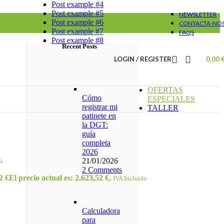
Post example #4
Post example #5
NEWSLETTER
Post example #6
CONTACTA-NO
Post example #7
FAQS
Post example #8
Recent Posts
LOGIN / REGISTER
0,00
OFERTAS
Cómo
ESPECIALES
registrar mi
TALLER
patinete en
la DGT:
guía
completa
2026
.
21/01/2026
2 Comments
52
€
El precio actual es: 2.623,52 €.
IVA Incluido
Calculadora
para