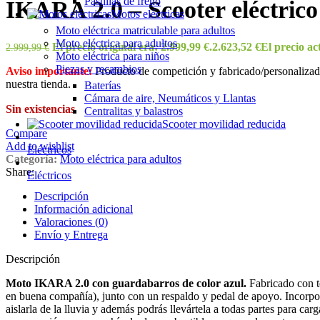
Pastillas de freno
IKARA 2.0 – Scooter eléctrico 
Motos eléctricas
Moto eléctrica matriculable para adultos
Moto eléctrica para adultos
El precio original era: 2.999,99 €.
2.623,52
€
El precio act
2.999,99
€
Moto eléctrica para niños
Piezas y recambios
Aviso importante:
Producto de competición y fabricado/personalizado
nuestra tienda.
Baterías
Cámara de aire, Neumáticos y Llantas
Sin existencias
Centralitas y balastros
Scooter movilidad reducida
Compare
Add to wishlist
Eléctricos
Categoría:
Moto eléctrica para adultos
Share:
Eléctricos
Descripción
Información adicional
Valoraciones (0)
Envío y Entrega
Descripción
Moto IKARA 2.0 con guardabarros de color azul.
Fabricado con te
en buena compañía), junto con un respaldo y pedal de apoyo. Incorpora 
aislarla de la lluvia y además podrás llevártela a todas partes para