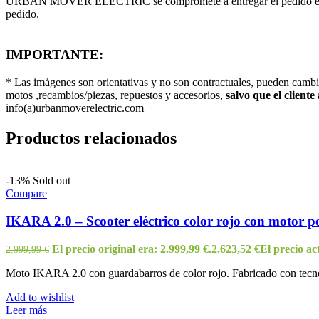
URBAN MOVER ELECTRIC se compromete a entregar el pedido en un máx
pedido.
IMPORTANTE:
* Las imágenes son orientativas y no son contractuales, pueden camb
motos ,recambios/piezas, repuestos y accesorios,
salvo que el cliente
info(a)urbanmoverelectric.com
Productos relacionados
-13%
Sold out
Compare
IKARA 2.0 – Scooter eléctrico color rojo con motor pot
El precio original era: 2.999,99 €.
2.623,52
€
El precio act
2.999,99
€
Moto IKARA 2.0 con guardabarros de color rojo. Fabricado con tecno
Add to wishlist
Leer más