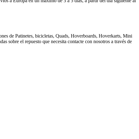
 Europa en un máximo de 3 a 5 días, a partir del día siguiente al
nes de Patinetes, bicicletas, Quads, Hoverboards, Hoverkarts, Mini
dudas sobre el repuesto que necesita contacte con nosotros a través de