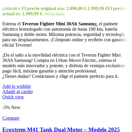
El precio original era: 2.090,00 €.
1.999,99
€
El precio
2.090,00
€
actual es: 1.999,99 €.
IVA Incluido
Estrena el
Teverun Fighter Mini 30Ah Samsun
g, el patinete
eléctrico homologado con autonomía de hasta 100 km, batería
Samsung y doble motor. Máxima potencia, seguridad y tecnología
para tus desplazamientos. ¡Cómpralo online y recíbelo con garantía
oficial Teverun!
¡Da el salto a la movilidad eléctrica con el Teverun Fighter Mini
30Ah Samsung! Compra en Urban Mover Electric, estrena el
modelo más innovador y potente, y disfruta de ventajas exclusivas:
pago fácil, máxima garantía y atención profesional.
¿Tienes dudas? Contáctanos y elige el patinete perfecto para ti.
Add to wishlist
Añadir al carrito
Quick view
-5%
New
Compare
Ecoxtrem M41 Tank Dual Motor – Modelo 2025