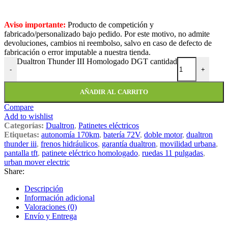
Aviso importante:
Producto de competición y
fabricado/personalizado bajo pedido. Por este motivo, no admite
devoluciones, cambios ni reembolso, salvo en caso de defecto de
fabricación o error imputable a nuestra tienda.
Dualtron Thunder III Homologado DGT cantidad
-
+
AÑADIR AL CARRITO
Compare
Add to wishlist
Categorías:
Dualtron
,
Patinetes eléctricos
Etiquetas:
autonomía 170km
,
batería 72V
,
doble motor
,
dualtron
thunder iii
,
frenos hidráulicos
,
garantía dualtron
,
movilidad urbana
,
pantalla tft
,
patinete eléctrico homologado
,
ruedas 11 pulgadas
,
urban mover electric
Share:
Descripción
Información adicional
Valoraciones (0)
Envío y Entrega