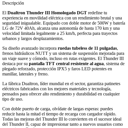
Descripción
El
Dualtron Thunder III Homologado DGT
redefine tu
experiencia en movilidad eléctrica con un rendimiento brutal y una
seguridad inigualable. Equipado con doble motor de 500W y batería
LG de 72V 40Ah, alcanza una autonomía de hasta 170 km y una
velocidad limitada legalmente a 25 km/h, perfecta para trayectos
urbanos y largos desplazamientos.
Su diseño avanzado incorpora
ruedas tubeless de 11 pulgadas
,
frenos hidráulicos NUTT y un sistema de suspensión mejorada para
un viaje suave y cómodo, incluso en rutas exigentes. El Thunder III
destaca por su
pantalla TFT central resistente al agua
, sistema de
plegado reforzado, protección IPX5 y faros LED potentes en
manillar, laterales y freno.
La fábrica Dualtron, líder mundial en el sector, garantiza patinetes
eléctricos fabricados con los mejores materiales y tecnología,
pensados para ofrecer alto rendimiento y durabilidad en cualquier
tipo de uso.
Con doble puerto de carga, olvídate de largas esperas: puedes
reducir hasta la mitad el tiempo de recarga con cargador rápido.
Todas las mejoras del Thunder III lo convierten en el sucesor ideal
del Thunder II, capaz de impresionar tanto a nuevos usuarios como