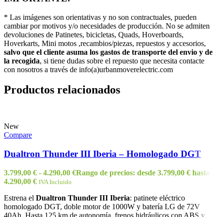
* Las imágenes son orientativas y no son contractuales, pueden
cambiar por motivos y/o necesidades de producción. No se admiten
devoluciones de Patinetes, bicicletas, Quads, Hoverboards,
Hoverkarts, Mini motos ,recambios/piezas, repuestos y accesorios,
salvo que el cliente asuma los gastos de transporte del envio y de
la recogida
, si tiene dudas sobre el repuesto que necesita contacte
con nosotros a través de info(a)urbanmoverelectric.com
Productos relacionados
New
Compare
Dualtron Thunder III Iberia – Homologado DGT
3.799,00
€
-
4.290,00
€
Rango de precios: desde 3.799,00 € hasta
4.290,00 €
IVA Incluido
Estrena el
Dualtron Thunder III Iberia
: patinete eléctrico
homologado DGT, doble motor de 1000W y batería LG de 72V
40Ah. Hasta 125 km de autonomía, frenos hidráulicos con ABS y