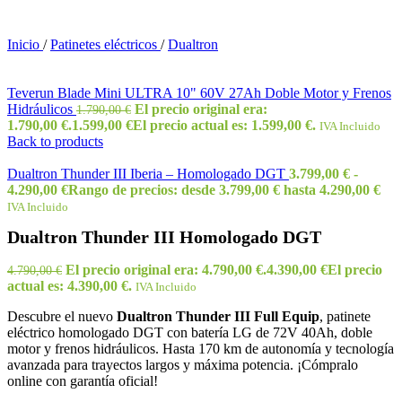
Inicio
/
Patinetes eléctricos
/
Dualtron
Teverun Blade Mini ULTRA 10" 60V 27Ah Doble Motor y Frenos
Hidráulicos
El precio original era:
1.790,00
€
1.790,00 €.
1.599,00
€
El precio actual es: 1.599,00 €.
IVA Incluido
Back to products
Dualtron Thunder III Iberia – Homologado DGT
3.799,00
€
-
4.290,00
€
Rango de precios: desde 3.799,00 € hasta 4.290,00 €
IVA Incluido
Dualtron Thunder III Homologado DGT
El precio original era: 4.790,00 €.
4.390,00
€
El precio
4.790,00
€
actual es: 4.390,00 €.
IVA Incluido
Descubre el nuevo
Dualtron Thunder III Full Equip
, patinete
eléctrico homologado DGT con batería LG de 72V 40Ah, doble
motor y frenos hidráulicos. Hasta 170 km de autonomía y tecnología
avanzada para trayectos largos y máxima potencia. ¡Cómpralo
online con garantía oficial!