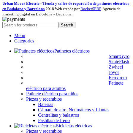
Urban Mover Electric - Tienda y taller de reparación de patinetes eléctricos
en Badalona y Barcelona
2018 Web creada por
RocketSERP
. Agencia de
marketing digital en Barcelona y Badalona.
Search
Menu
Categories
Patinetes eléctricos
SmartGyro
SkateFlash
Zwheel
Joyor
Ecoxtrem
Patinete
eléctrico para adultos
Patinete eléctrico para niños
Piezas y recambios
Baterías
Cámara de aire, Neumáticos y Llantas
Centralitas y balastros
Pastillas de freno
Bicicletas eléctricas
Piezas y recambios