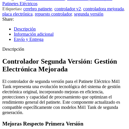
Patinetes Eléctricos
Etiquetas:
cerebro patinete
,
controlador v2
,
controladora mejorada
,
placa electrónica
,
repuesto controlador
,
segunda versión
Share:
Descripción
Información adicional
Envío y Entrega
Descripción
Controlador Segunda Versión: Gestión
Electrónica Mejorada
El controlador de segunda versión para el Patinete Eléctrico M41
Tank representa una evolución tecnológica del sistema de gestión
electrónica original, incorporando mejoras en eficiencia,
protecciones y capacidad de procesamiento que optimizan el
rendimiento general del patinete. Este componente actualizado es
compatible específicamente con modelos M41 Tank de segunda
generación.
Mejoras Respecto Primera Versión